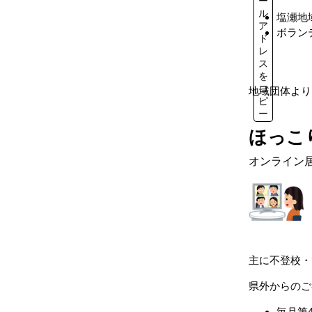
ー
ル
塩瀬地
ア
ボラン
ド
レ
ス
を
コ
地域団体より
ピ
ー
ほっこ
オンライン
主に不登校・
県外からのご
毎月第4