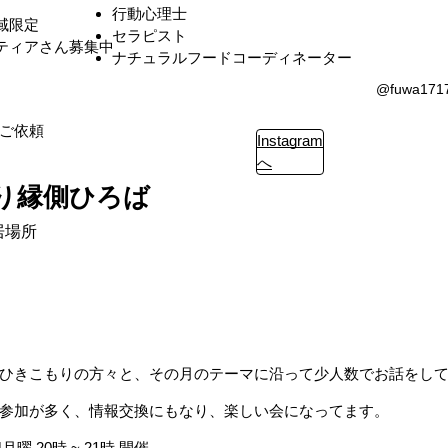
行動心理士
域限定
セラピスト
ティアさん募集中
ナチュラルフードコーディネーター
@fuwa171
ご依頼
Instagram
へ
り縁側ひろば
居場所
ひきこもりの方々と、その月のテーマに沿って少人数でお話をし
参加が多く、情報交換にもなり、楽しい会になってます。
月曜 20時 ~ 21時 開催