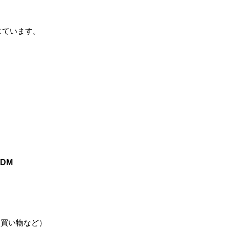
じています。
のDM
、買い物など）