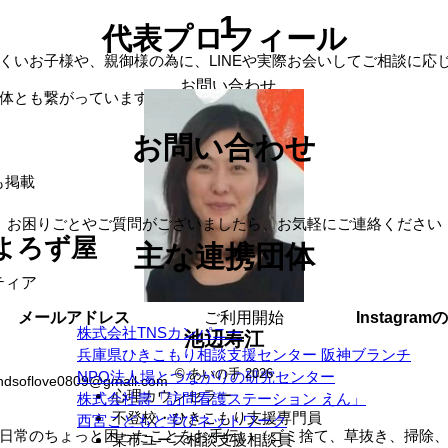
1
代表プロフィール
くいお子様や、親御様の為に、LINEや実際お会いしてご相談に応
お問い合わせ
体とも繋がっています
2
お問い合わせ
も掲載
日程調整
お困りごとやご質問がございましたら、お気軽にご連絡ください
よろず屋
主な連携団体
3
ティア
ご利用開始
メールアドレス
Instagram
株式会社TNSカンパニー
池辺寿江
兵庫県ひきこもり相談支援センター 阪神ブランチ
© あいの手 2026
NPO法人場とつながりの研究センター
ndsoflove0809@gmail.com
心理カウンセラー
株式会社壽「訪問看護ステーション えん」
不登校・ひきこもり支援専門員
西宮こどもと学びネットワーク
日常のちょっと困ったことをお手伝い（ゴミ捨て、草抜き、掃除
某市ユース相談支援相談員